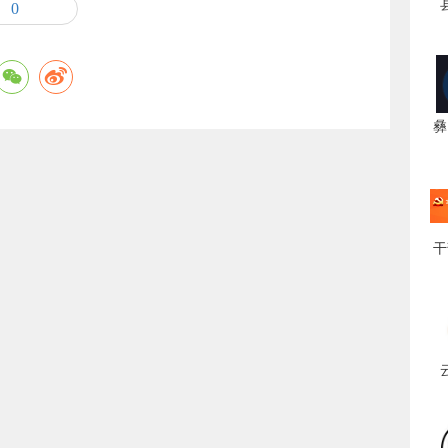
0
彝
干