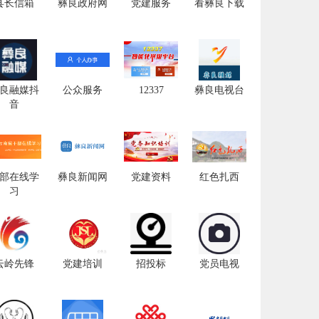
县长信箱
彝良政府网
党建服务
看彝良下载
良融媒抖
公众服务
12337
彝良电视台
音
部在线学
彝良新闻网
党建资料
红色扎西
习
云岭先锋
党建培训
招投标
党员电视