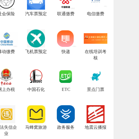
社会保险
汽车票预定
联通缴费
电信缴费
移动缴费
飞机票预定
快递
在线培训考
核
网上办税
中国石化
ETC
景点门票
法失信企
马蜂窝旅游
政务服务
地震云播报
业