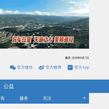
关闭
彝良
2026年8月7日
官方微信
官方微博
官方App
公益
公告
服务
关注