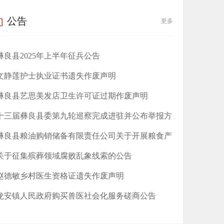
公告
更多
彝良县2025年上半年征兵公告
文静莲护士执业证书遗失作废声明
​彝良县艺思美发店卫生许可证过期作废声明
十三届彝良县委第九轮巡察完成进驻并公布举报方
式
彝良县粮油购销储备有限责任公司关于开展粮食产
后服务事项的公告
关于征集殡葬领域腐败乱象线索的公告
赵德敏乡村医生资格证遗失作废声明
龙安镇人民政府购买兽医社会化服务磋商公告