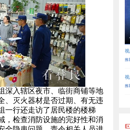
视
推
视
推
组深入辖区夜市、临街商铺等地
全、灭火器材是否过期、有无违
组一行还走访了居民楼的楼梯
域，检查消防设施的完好性和消
安全隐患问题，责令相关人员进