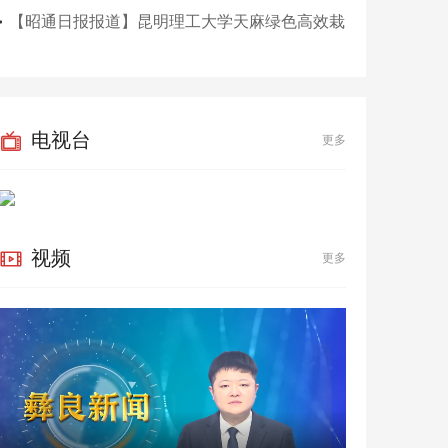
贯通
【昭通日报报道】昆明理工大学天麻绿色高效栽
培 关键技术应用测产结果出炉 亩产鲜天麻4384
公斤
电视台
更多
视频
更多