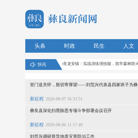
刘范兴调研督导地质灾害防治工作
新征程
2026-08-05 14:47:35
刘范兴“八一”走访慰问驻县部队官兵
头条
时政
民生
人文
新征程
2026-08-01 17:46:44
彝良县推进常态化帮扶持续巩固拓展脱贫攻坚成果工作会
彝良龙安镇：实战演练强技能，筑牢森林防火墙
彝良
快讯
新征程
2026-08-01 08:12:45
登门送关怀，殷切寄厚望——刘范兴代表县四家班子为彝
新征程
2026-08-07 16:33:51
彝良县深化扫黑除恶专项斗争部署会议召开
新征程
2026-08-06 11:17:40
刘范兴调研督导地质灾害防治工作