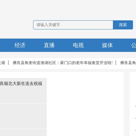
搜索
经济
直播
电视
媒体
议召开
县角奎街道渔湖社区：家门口的老年幸福食堂开业啦!
彝良县角奎街道渔湖社
良籍北大新生送去祝福