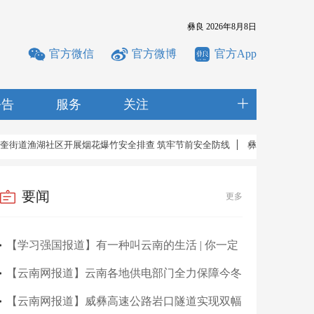
彝良
2026年8月8日
官方微信
官方微博
官方App
公告
服务
关注
区开展烟花爆竹安全排查 筑牢节前安全防线
彝良县天麻产业发展中心联合
要闻
更多
【学习强国报道】有一种叫云南的生活 | 你一定
想回彝良了
【云南网报道】云南各地供电部门全力保障今冬
明春电网安全运行——电力赋能 温暖过冬
【云南网报道】威彝高速公路岩口隧道实现双幅