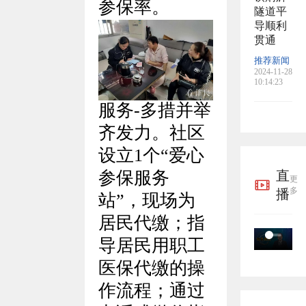
参保率。
隧道平
导顺利
贯通
推荐新闻
2024-11-28
10:14:23
服务-多措并举
齐发力。社区
设立1个“爱心
直
参保服务
更
多
播
站”，现场为
居民代缴；指
导居民用职工
医保代缴的操
作流程；通过