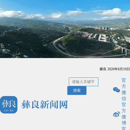
彝良
2026年8月10日
官
方
搜索
微
信
官
方
微
博
官