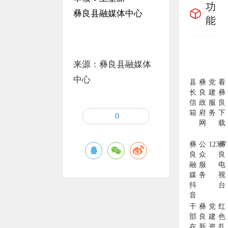
功
彝良县融媒体中心
能
来源：彝良县融媒体
中心
县
彝
党
看
长
良
建
彝
信
政
服
良
箱
府
务
下
0
网
载
彝
公
12337
彝
良
众
良
融
服
电
媒
务
视
抖
台
音
干
彝
党
红
部
良
建
色
在
新
资
扎