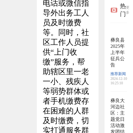
电话或微信指
热
更
导外出务工人
多
门
员及时缴费
等。同时，社
彝良县
区工作人员提
2025年
供“上门收
上半年
征兵公
缴”服务，帮
告
助辖区里一老
推荐新闻
2024-12-10
一小、残疾人
16:25:10
等弱势群体或
者手机缴费存
彝良大
河边社
在困难的人群
区：主
及时缴费，切
题党日
活动激
实打通服务群
发团结