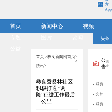
方
App
首页
新闻中心
视频
专题
图片
要闻
头条
公益
>
首页 >
彝良新闻网
首页
公
>
更
>
快讯
多
告
彝良蚕桑林社区
彝良
积极打通 “两
险”征缴工作最后
县202
文静
一公里
5年上
莲护
​彝良