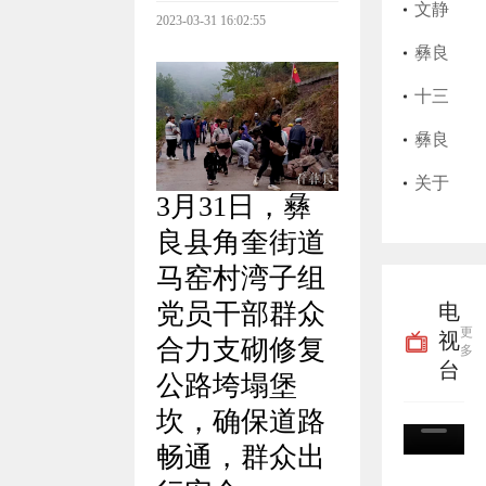
始，
师执
县202
文静
2023-03-31 16:02:55
彝良
业证
5年上
莲护
​彝良
县实
书遗
半年
士执
县艺
十三
行高
失作
征兵
业证
思美
届彝
彝良
龄津
废声
公告
书遗
发店
良县
县粮
关于
3月31日，彝
贴“免
明
失作
卫生
委第
油购
征集
良县角奎街道
申即
废声
许可
九轮
销储
殡葬
马窑村湾子组
党员干部群众
电
享”
明
证过
巡察
备有
领域
更
视
合力支砌修复
多
期作
完成
限责
腐败
台
公路垮塌堡
废声
进驻
任公
乱象
坎，确保道路
明
并公
司关
线索
畅通，群众出