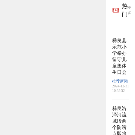
热
更
多
门
彝良县
示范小
学举办
留守儿
童集体
生日会
推荐新闻
2024-12-31
10:55:52
彝良洛
泽河流
域段两
个防涝
点即将