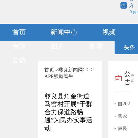
方
App
首页
新闻中心
视频
专题
图片
要闻
头条
公益
>
>
>
首页 >
彝良新闻网
公
更
APP频道
民生
多
告
彝良县角奎街道
马窑村开展“干群
自202
合力保道路畅
5年1
曾家
通”为民办实事活
动
月开
富医
彝良