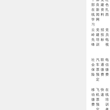
部
良
建
色
在
新
资
扎
线
闻
料
西
学
网
习
云
党
招
党
岭
建
投
员
先
培
标
电
锋
训
视
社
汽
联
电
会
车
通
信
保
票
缴
缴
险
预
费
费
定
移
飞
快
在
动
机
递
线
缴
票
培
费
预
训
定
考