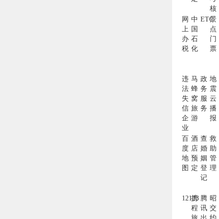
核
网
中
ETC
景
上
国
点
办
石
门
税
化
票
违
马
政
地
法
蜂
务
震
失
窝
服
云
信
旅
务
播
企
游
报
业
百
酒
查
救
度
店
婚
助
地
预
姻
管
图
定
登
理
记
12123
携
腾
昭
程
讯
交
旅
出
约