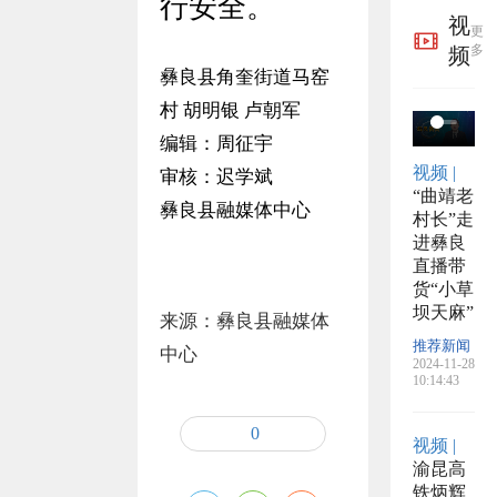
布举
于开
的公
行安全。
视
更
报方
展粮
告
多
频
彝良县角奎街道马窑
式
食产
村 胡明银 卢朝军
后服
编辑：周征宇
视频 |
审核：迟学斌
务事
“曲靖老
彝良县融媒体中心
村长”走
项的
进彝良
直播带
公告
货“小草
坝天麻”
来源：彝良县融媒体
推荐新闻
中心
2024-11-28
10:14:43
0
视频 |
渝昆高
铁炳辉