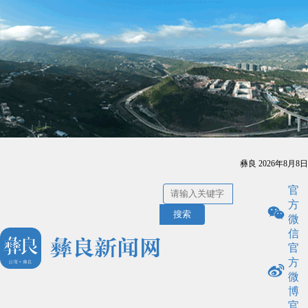
彝良
2026年8月8日
官
方
搜索
微
信
官
方
微
博
官