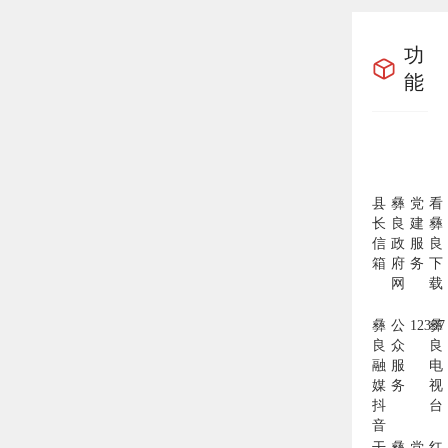
功
能
县
彝
党
看
长
良
建
彝
信
政
服
良
箱
府
务
下
网
载
彝
公
12337
彝
良
众
良
融
服
电
媒
务
视
抖
台
音
干
彝
党
红