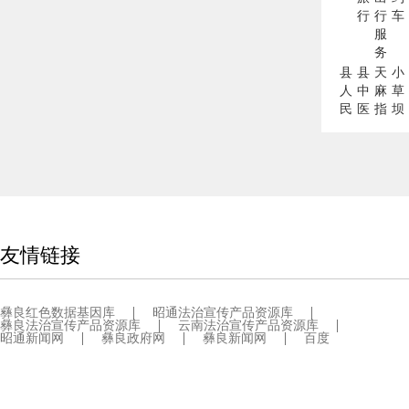
行
行
车
服
务
县
县
天
小
人
中
麻
草
民
医
指
坝
医
院
数
天
院
麻
网
友情链接
彝良红色数据基因库
昭通法治宣传产品资源库
彝良法治宣传产品资源库
云南法治宣传产品资源库
昭通新闻网
彝良政府网
彝良新闻网
百度