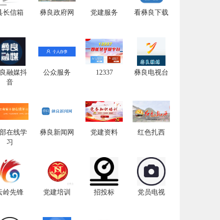
县长信箱
彝良政府网
党建服务
看彝良下载
良融媒抖
公众服务
12337
彝良电视台
音
部在线学
彝良新闻网
党建资料
红色扎西
习
云岭先锋
党建培训
招投标
党员电视