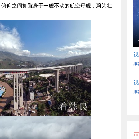
，俯仰之间如置身于一艘不动的航空母舰，蔚为壮
视
推
视
推