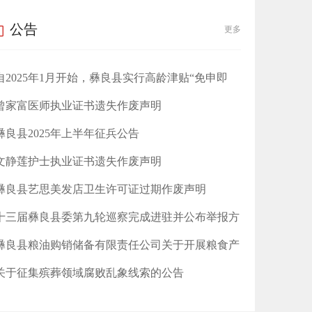
公告
更多
自2025年1月开始，彝良县实行高龄津贴“免申即
享”
曾家富医师执业证书遗失作废声明
彝良县2025年上半年征兵公告
文静莲护士执业证书遗失作废声明
​彝良县艺思美发店卫生许可证过期作废声明
十三届彝良县委第九轮巡察完成进驻并公布举报方
式
彝良县粮油购销储备有限责任公司关于开展粮食产
后服务事项的公告
关于征集殡葬领域腐败乱象线索的公告