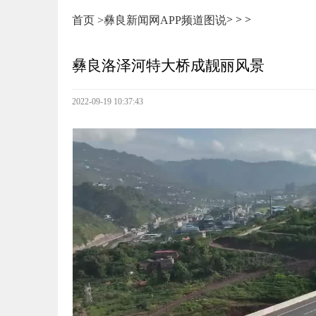
>
>
>
首页 >
彝良新闻网
APP频道
图说
彝良洛泽河特大桥成靓丽风景
2022-09-19 10:37:43