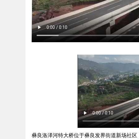
彝良洛泽河特大桥位于彝良发界街道新场社区，该