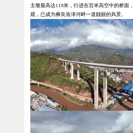
主墩最高达119米，行进在百米高空中的桥面
观，已成为彝良洛泽河畔一道靓丽的风景。