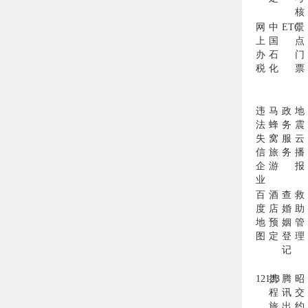
核
网
中
ETC
景
上
国
点
办
石
门
税
化
票
违
马
政
地
法
蜂
务
震
失
窝
服
云
信
旅
务
播
企
游
报
业
百
酒
查
救
度
店
婚
助
地
预
姻
管
图
定
登
理
记
12123
携
腾
昭
程
讯
交
旅
出
约