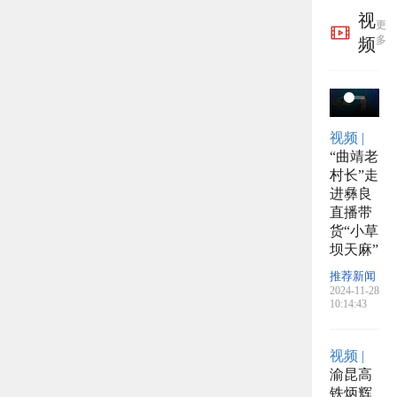
布举
于开
的公
视
更
报方
展粮
告
多
频
式
食产
后服
视频 |
务事
“曲靖老
村长”走
项的
进彝良
直播带
公告
货“小草
坝天麻”
推荐新闻
2024-11-28
10:14:43
视频 |
渝昆高
铁炳辉