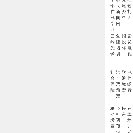
部
良
建
色
在
新
资
扎
线
闻
料
西
学
网
习
云
党
招
党
岭
建
投
员
先
培
标
电
锋
训
视
社
汽
联
电
会
车
通
信
保
票
缴
缴
险
预
费
费
定
移
飞
快
在
动
机
递
线
缴
票
培
费
预
训
定
考