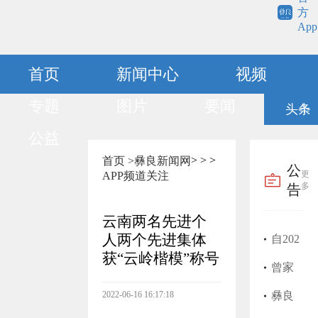
方
App
首页
新闻中心
视频
专题
图片
要闻
头条
公益
>
>
>
首页 >
彝良新闻网
公
更
APP频道
关注
多
告
云南两名先进个
人两个先进集体
自202
获“云岭楷模”称号
5年1
曾家
2022-06-16 16:17:18
月开
富医
彝良