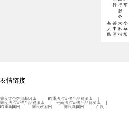
行
行
车
服
务
县
县
天
小
人
中
麻
草
民
医
指
坝
医
院
数
天
院
麻
网
友情链接
彝良红色数据基因库
昭通法治宣传产品资源库
彝良法治宣传产品资源库
云南法治宣传产品资源库
昭通新闻网
彝良政府网
彝良新闻网
百度