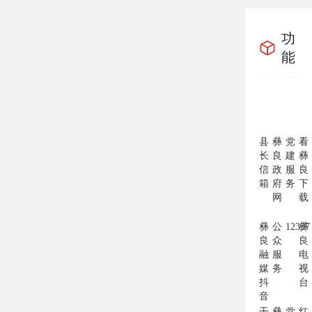
功
能
县
彝
党
看
长
良
建
彝
信
政
服
良
箱
府
务
下
网
载
彝
公
12337
彝
良
众
良
融
服
电
媒
务
视
抖
台
音
干
彝
党
红