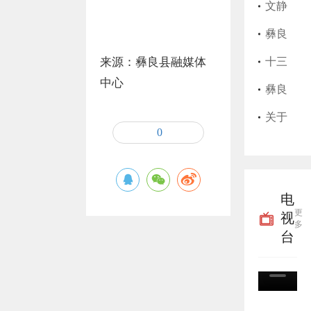
始，
师执
县202
文静
彝良
业证
5年上
莲护
​彝良
来源：彝良县融媒体
县实
书遗
半年
士执
县艺
十三
中心
行高
失作
征兵
业证
思美
届彝
彝良
龄津
废声
公告
书遗
发店
良县
县粮
关于
0
贴“免
明
失作
卫生
委第
油购
征集
申即
废声
许可
九轮
销储
殡葬
电
享”
明
证过
巡察
备有
领域
更
视
多
期作
完成
限责
腐败
台
废声
进驻
任公
乱象
明
并公
司关
线索