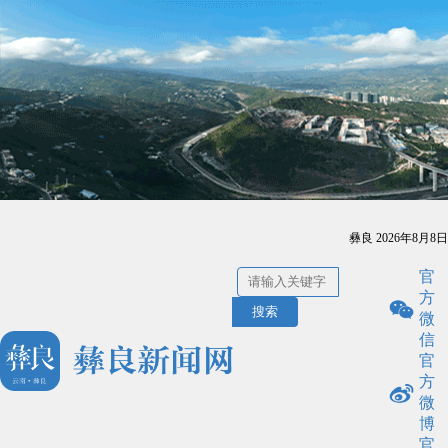
彝良
2026年8月8日
官
方
搜索
微
信
官
方
微
博
官