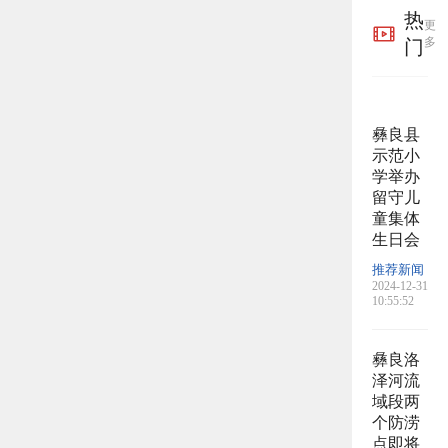
热
更
多
门
彝良县
示范小
学举办
留守儿
童集体
生日会
推荐新闻
2024-12-31
10:55:52
彝良洛
泽河流
域段两
个防涝
点即将