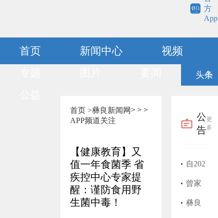
方
App
首页
新闻中心
视频
专题
图片
要闻
头条
公益
>
>
>
首页 >
彝良新闻网
公
更
APP频道
关注
多
告
【健康教育】又
值一年食菌季 省
自202
疾控中心专家提
5年1
曾家
醒：谨防食用野
生菌中毒！
月开
富医
彝良