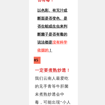
否有毒！
以色彩、有无汁或
断面是否变色、是
否生蛆或生虫来判
断菌子是否有毒的
说法都是
没有科学
依据的
！
05
一定要煮熟炒透！
我们云南人最爱吃
的见手青等牛肝菌
未煮熟炒透会中
毒，可能出现“小人