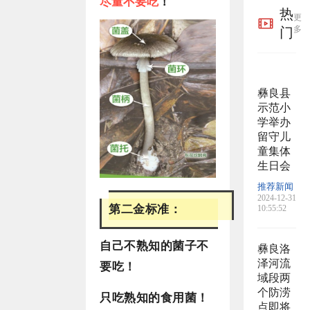
尽量不要吃
！
热
更
多
门
彝良县
示范小
学举办
留守儿
童集体
生日会
推荐新闻
2024-12-31
第二金标准：
10:55:52
自己不熟知的菌子不
彝良洛
泽河流
要吃！
域段两
个防涝
只吃熟知的食用菌！
点即将