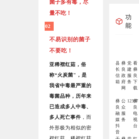
菌子多有毒，尽
量不吃！
功
能
02
不易识别的菌子
不要吃！
县
彝
党
看
亚稀褶红菇，俗
长
良
建
彝
称“火炭菌"，是
信
政
服
良
箱
府
务
下
我省中毒最严重的
网
载
毒菌品种，历年来
彝
公
12337
彝
已造成多人中毒、
良
众
良
融
服
电
多人死亡事件
，而
媒
务
视
抖
台
外形极为相似的密
音
褶红菇、稀褶红菇
干
彝
党
红