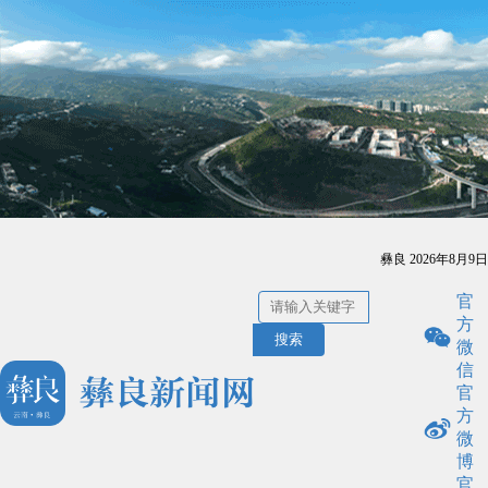
彝良
2026年8月9日
官
方
搜索
微
信
官
方
微
博
官