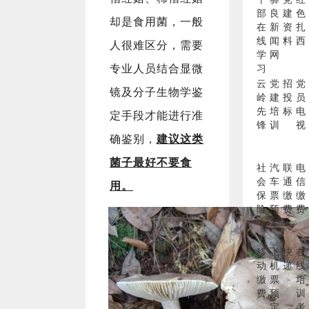
部
良
建
色
却是食用菌，一般
在
新
资
扎
线
闻
料
西
人很难区分，需要
学
网
专业人员结合显微
习
云
党
招
党
镜及分子生物学鉴
岭
建
投
员
先
培
标
电
定手段才能进行准
锋
训
视
确鉴别，
建议这类
菌子最好不要食
社
汽
联
电
会
车
通
信
用。
保
票
缴
缴
险
预
费
费
定
移
飞
快
在
动
机
递
线
缴
票
培
费
预
训
定
考