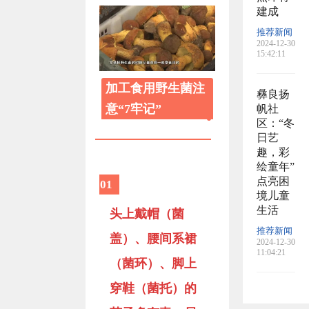
建成
推荐新闻
2024-12-30
15:42:11
加工食用野生菌注
彝良扬
意“7牢记”
帆社
区：“冬
日艺
趣，彩
绘童年”
点亮困
01
境儿童
生活
头上戴帽（菌
推荐新闻
盖）、腰间系裙
2024-12-30
11:04:21
（菌环）、脚上
穿鞋（菌托）的