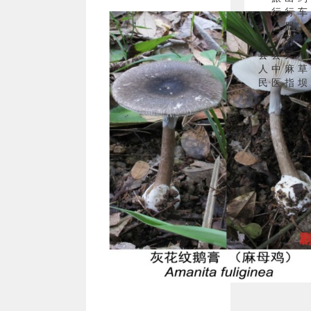
行
行
车
服
务
县
县
天
小
人
中
麻
草
民
医
指
坝
医
院
数
天
院
麻
网