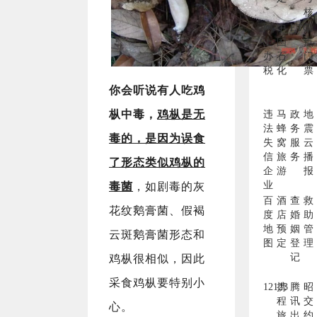
核
网
中
ETC
景
上
国
点
办
石
门
税
化
票
你会听说有人吃鸡
枞中毒，
鸡枞是无
违
马
政
地
法
蜂
务
震
毒的，
是因为误食
失
窝
服
云
信
旅
务
播
了形态类似鸡枞的
企
游
报
业
毒菌
，如剧毒的灰
百
酒
查
救
花纹鹅膏菌、假褐
度
店
婚
助
地
预
姻
管
云斑鹅膏菌形态和
图
定
登
理
记
鸡枞很相似，因此
采食鸡枞要特别小
12123
携
腾
昭
程
讯
交
心。
旅
出
约