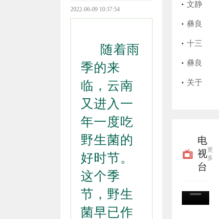
始，
师执
县202
文静
2022-06-09 10:37:54
彝良
业证
5年上
莲护
​彝良
县实
书遗
半年
士执
县艺
十三
随着雨
行高
失作
征兵
业证
思美
届彝
彝良
季的来
龄津
废声
公告
书遗
发店
良县
县粮
关于
临，云南
又进入一
贴“免
明
失作
卫生
委第
油购
征集
年一度吃
申即
废声
许可
九轮
销储
殡葬
野生菌的
电
享”
明
证过
巡察
备有
领域
更
视
好时节。
多
期作
完成
限责
腐败
台
这个季
废声
进驻
任公
乱象
节，野生
明
并公
司关
线索
菌早已作