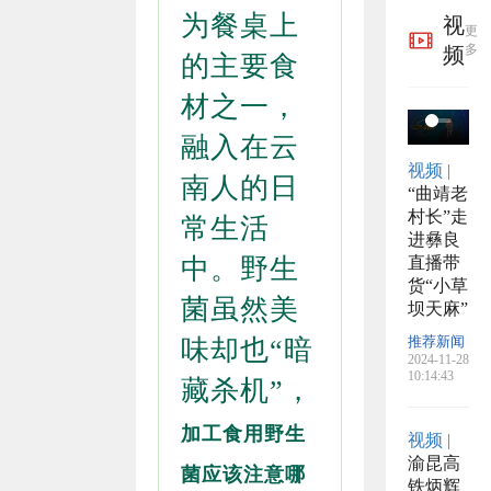
布举
于开
的公
为餐桌上
视
更
报方
展粮
告
多
频
的主要食
式
食产
材之一，
后服
融入在云
视频 |
务事
南人的日
“曲靖老
村长”走
项的
常生活
进彝良
直播带
中。野生
公告
货“小草
菌虽然美
坝天麻”
推荐新闻
味却也“暗
2024-11-28
10:14:43
藏杀机”，
加工食用野生
视频 |
渝昆高
菌应该注意哪
铁炳辉