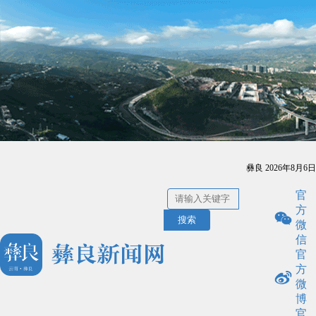
彝良
2026年8月6日
官
方
搜索
微
信
官
方
微
博
官