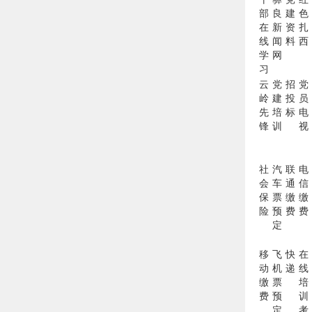
部
良
建
色
在
新
资
扎
线
闻
料
西
学
网
习
云
党
招
党
岭
建
投
员
先
培
标
电
锋
训
视
社
汽
联
电
会
车
通
信
保
票
缴
缴
险
预
费
费
定
移
飞
快
在
动
机
递
线
缴
票
培
费
预
训
定
考