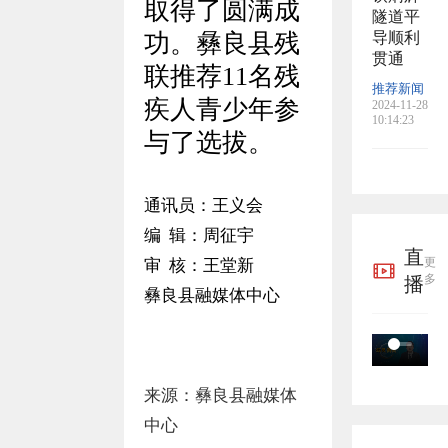
取得了圆满成
隧道平
功。彝良县残
导顺利
贯通
联推荐11名残
推荐新闻
疾人青少年参
2024-11-28
10:14:23
与了选拔。
通讯员：王义会
编 辑：周征宇
直
更
审 核：王堂新
多
播
彝良县融媒体中心
来源：彝良县融媒体
中心