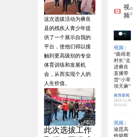
布举
于开
的公
视
更
报方
展粮
告
多
频
这次选拔活动为彝良
式
食产
县的残疾人青少年提
后服
供了一个展示自我的
平台，使他们得以接
视频 |
务事
“曲靖老
触到更高级别的专业
村长”走
项的
体育训练和发展机
进彝良
直播带
公告
会，从而实现个人的
货“小草
人生价值。
坝天麻”
推荐新闻
2024-11-28
10:14:43
视频 |
此次选拔工作
渝昆高
铁炳辉