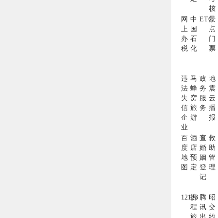
核
网
中
ETC
景
上
国
点
办
石
门
税
化
票
违
马
政
地
法
蜂
务
震
失
窝
服
云
信
旅
务
播
企
游
报
业
百
酒
查
救
度
店
婚
助
地
预
姻
管
图
定
登
理
记
12123
携
腾
昭
程
讯
交
旅
出
约