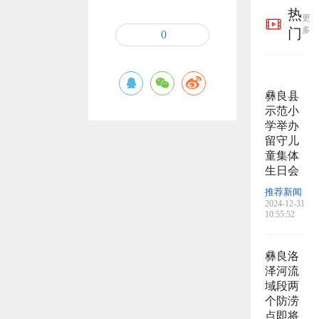
热
更
多
门
0
彝良县
示范小
学举办
留守儿
童集体
生日会
推荐新闻
2024-12-31
10:55:52
彝良洛
泽河流
域段两
个防涝
点即将