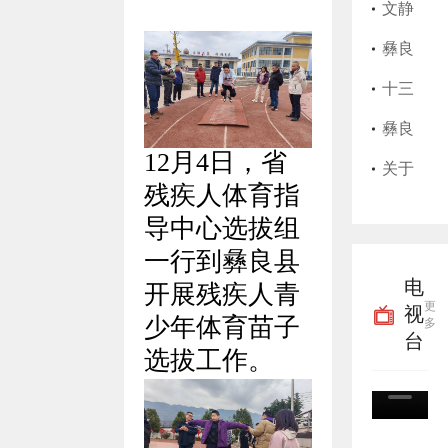
始，
师执
县202
文静
彝良
业证
5年上
莲护
​彝良
县实
书遗
半年
士执
县艺
十三
行高
失作
征兵
业证
思美
届彝
彝良
12月4日，省
龄津
废声
公告
书遗
发店
良县
县粮
关于
残疾人体育指
贴“免
明
失作
卫生
委第
油购
征集
导中心选拔组
申即
废声
许可
九轮
销储
殡葬
一行到彝良县
电
开展残疾人青
享”
明
证过
巡察
备有
领域
更
视
少年体育苗子
多
期作
完成
限责
腐败
台
选拔工作。
废声
进驻
任公
乱象
明
并公
司关
线索