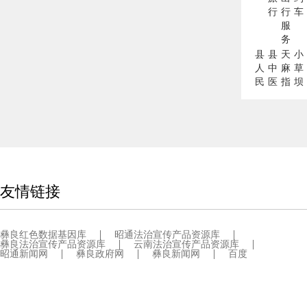
行
行
车
服
务
县
县
天
小
人
中
麻
草
民
医
指
坝
医
院
数
天
院
麻
网
友情链接
彝良红色数据基因库
昭通法治宣传产品资源库
彝良法治宣传产品资源库
云南法治宣传产品资源库
昭通新闻网
彝良政府网
彝良新闻网
百度