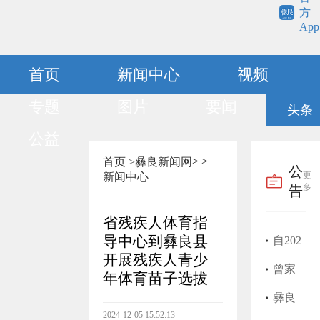
方
App
首页
新闻中心
视频
专题
图片
要闻
头条
公益
>
>
首页 >
彝良新闻网
公
更
新闻中心
多
告
省残疾人体育指
导中心到彝良县
自202
开展残疾人青少
5年1
曾家
年体育苗子选拔
月开
富医
彝良
2024-12-05 15:52:13