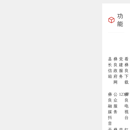
功
能
县
彝
党
看
长
良
建
彝
信
政
服
良
箱
府
务
下
网
载
彝
公
12337
彝
良
众
良
融
服
电
媒
务
视
抖
台
音
干
彝
党
红