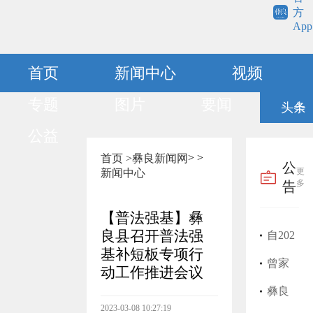
方
App
首页
新闻中心
视频
专题
图片
要闻
头条
公益
>
>
首页 >
彝良新闻网
公
更
新闻中心
多
告
【普法强基】彝
良县召开普法强
自202
基补短板专项行
5年1
曾家
动工作推进会议
月开
富医
彝良
2023-03-08 10:27:19