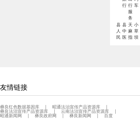
行
行
车
服
务
县
县
天
小
人
中
麻
草
民
医
指
坝
医
院
数
天
院
麻
网
友情链接
彝良红色数据基因库
昭通法治宣传产品资源库
彝良法治宣传产品资源库
云南法治宣传产品资源库
昭通新闻网
彝良政府网
彝良新闻网
百度