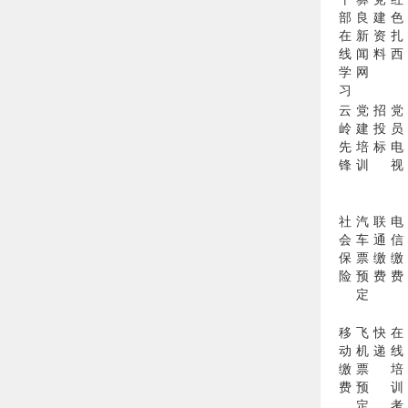
部
良
建
色
在
新
资
扎
线
闻
料
西
学
网
习
云
党
招
党
岭
建
投
员
先
培
标
电
锋
训
视
社
汽
联
电
会
车
通
信
保
票
缴
缴
险
预
费
费
定
移
飞
快
在
动
机
递
线
缴
票
培
费
预
训
定
考