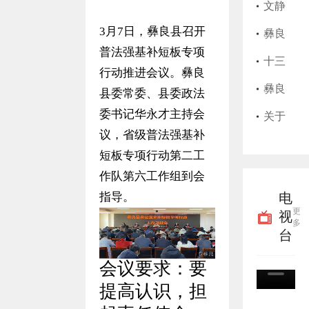
始，
师执
县202
文静
3月7日，彝良县召开
彝良
业证
5年上
莲护
​彝良
普法强基补短板专项
县实
书遗
半年
士执
县艺
十三
行动推进会议。彝良
行高
失作
征兵
业证
思美
届彝
彝良
县委常委、县委政法
委书记华永才主持会
龄津
废声
公告
书遗
发店
良县
县粮
关于
议，省级普法强基补
贴“免
明
失作
卫生
委第
油购
征集
短板专项行动第二工
申即
废声
许可
九轮
销储
殡葬
作队第六工作组到会
指导。
电
享”
明
证过
巡察
备有
领域
更
视
多
期作
完成
限责
腐败
台
废声
进驻
任公
乱象
会议
要求
：
要
明
并公
司关
线索
提高认识，担