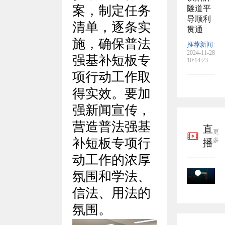
案，制定任务
隧道平
导顺利
清单，逐条实
贯通
施，确保普法
推荐新闻
2024-11-28
强基补短板专
10:14:23
项行动工作取
得实效。要加
强新闻宣传，
营造普法强基
直
更
补短板专项行
多
播
动工作的浓厚
氛围和学法、
信法、用法的
氛围。