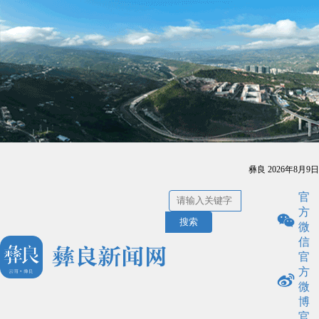
彝良
2026年8月9日
官
方
搜索
微
信
官
方
微
博
官