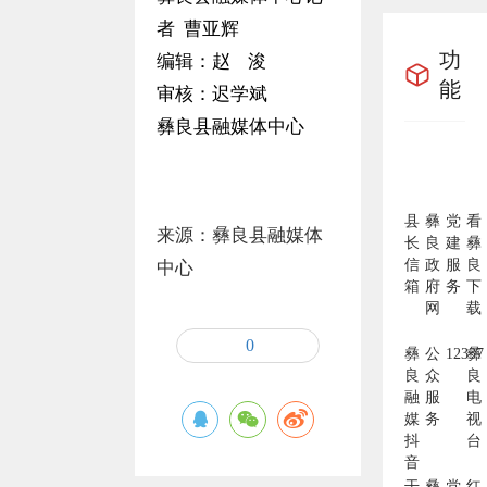
者 曹亚辉
功
编辑：赵 浚
能
审核：迟学斌
彝良县融媒体中心
县
彝
党
看
来源：彝良县融媒体
长
良
建
彝
信
政
服
良
中心
箱
府
务
下
网
载
0
彝
公
12337
彝
良
众
良
融
服
电
媒
务
视
抖
台
音
干
彝
党
红