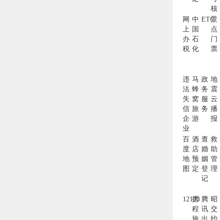
核
网
中
ETC
景
上
国
点
办
石
门
税
化
票
违
马
政
地
法
蜂
务
震
失
窝
服
云
信
旅
务
播
企
游
报
业
百
酒
查
救
度
店
婚
助
地
预
姻
管
图
定
登
理
记
12123
携
腾
昭
程
讯
交
旅
出
约