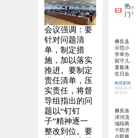
热
更
多
门
会议强调
：
要
针对问题清
彝良县
示范小
单，制定措
学举办
施，加以落实
留守儿
童集体
推进。要制定
生日会
责任清单，压
推荐新闻
2024-12-31
实责任，将督
10:55:52
导组指出的问
题以
“
钉钉
彝良洛
泽河流
子
”
精神逐一
域段两
整改到位。要
个防涝
点即将