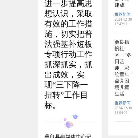
进一步提高思
建成
想认识，采取
推荐新闻
2024-12-30
有效的工作措
15:42:11
施，切实把普
彝良扬
法强基补短板
帆社
专项行动工作
区：“冬
日艺
抓深抓实，抓
趣，彩
出成效，实
绘童年”
点亮困
现
“三下降一
境儿童
扭转
”
工作目
生活
推荐新闻
标。
2024-12-30
11:04:21
彝良县融媒体中心记