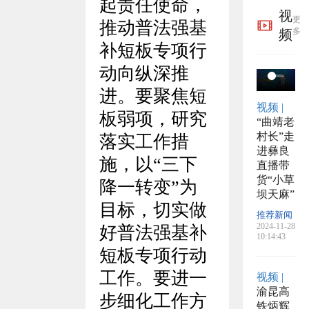
布举
于开
的公
起责任使命，
视
更
推动普法强基
报方
展粮
告
多
频
补短板专项行
式
食产
动
向纵深推
后服
进
。要聚焦短
视频 |
务事
板弱项，研究
“曲靖老
村长”走
落实工作措
项的
进彝良
施，以
“三下
直播带
公告
货“小草
降一转变”为
坝天麻”
目标，切实做
推荐新闻
2024-11-28
好普法强基补
10:14:43
短板专项行动
工作。要进一
视频 |
渝昆高
步细化工作方
铁炳辉