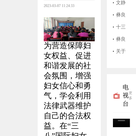
始，
师执
县202
文静
2023-03-07 11:24:33
彝良
业证
5年上
莲护
​彝良
县实
书遗
半年
士执
县艺
十三
行高
失作
征兵
业证
思美
届彝
彝良
为营造保障妇
龄津
废声
公告
书遗
发店
良县
县粮
关于
女权益、促进
贴“免
明
失作
卫生
委第
油购
征集
和谐发展的社
会氛围，增强
申即
废声
许可
九轮
销储
殡葬
妇女信心和勇
电
享”
明
证过
巡察
备有
领域
更
气，学会利用
视
多
期作
完成
限责
腐败
台
法律武器维护
废声
进驻
任公
乱象
自己的合法权
益。
在“
三
明
并公
司关
线索
八
”国际妇女