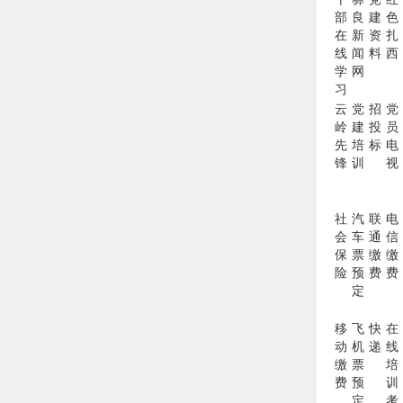
部
良
建
色
在
新
资
扎
线
闻
料
西
学
网
习
云
党
招
党
岭
建
投
员
先
培
标
电
锋
训
视
社
汽
联
电
会
车
通
信
保
票
缴
缴
险
预
费
费
定
移
飞
快
在
动
机
递
线
缴
票
培
费
预
训
定
考