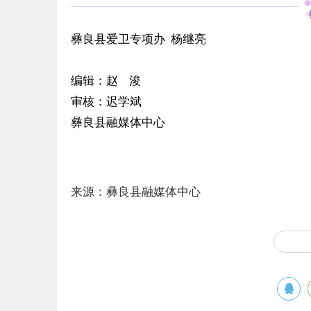
彝良县爱卫专项办 杨继亮
编辑：赵 浚
审核：迟学斌
彝良县融媒体中心
来源：彝良县融媒体中心