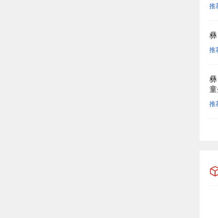
推
彝
推
彝
童
推