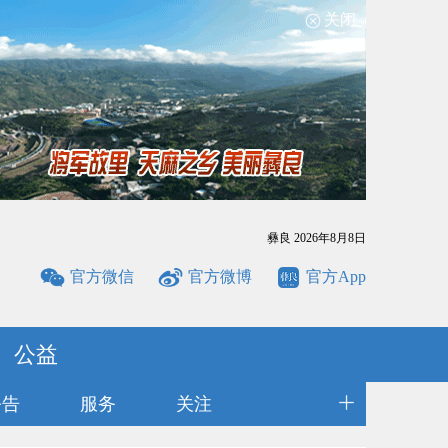
关闭
彝良
2026年8月8日
官方微信
官方微博
官方App
公益
公告
服务
关注