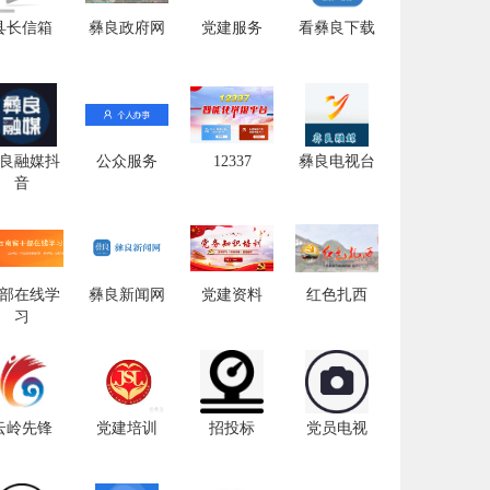
县长信箱
彝良政府网
党建服务
看彝良下载
良融媒抖
公众服务
12337
彝良电视台
音
部在线学
彝良新闻网
党建资料
红色扎西
习
云岭先锋
党建培训
招投标
党员电视