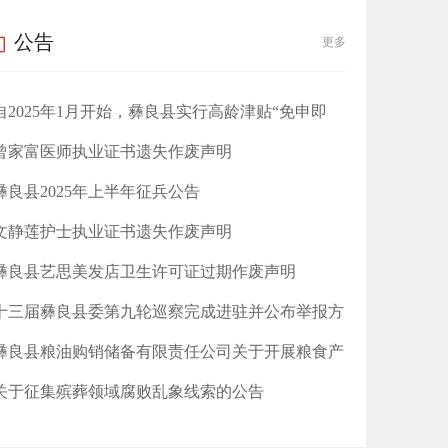
公告
更多
自2025年1月开始，彝良县实行高龄津贴“免申即
享”
曾家富医师执业证书遗失作废声明
彝良县2025年上半年征兵公告
文静莲护士执业证书遗失作废声明
​彝良县艺思美发店卫生许可证过期作废声明
十三届彝良县委第九轮巡察完成进驻并公布举报方
式
彝良县粮油购销储备有限责任公司关于开展粮食产
后服务事项的公告
关于征集殡葬领域腐败乱象线索的公告